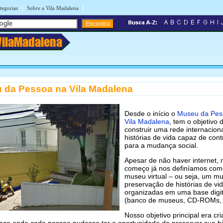
|
|
tegorias
Sobre a Vila Madalena
VilaMadalena
 da Pessoa na Vila Madalena
Desde o início o
Museu da Pes
Vila Madalena
, tem o objetivo 
construir uma rede internacion
histórias de vida capaz de contr
para a mudança social.
Apesar de não haver internet, 
começo já nos definíamos co
museu virtual – ou seja, um m
preservação de histórias de vid
organizadas em uma base digit
(banco de museus, CD-ROMs, e
Nosso objetivo principal era cr
aço onde cada pessoa pudesse ter a oportunidade de preservar sua hi