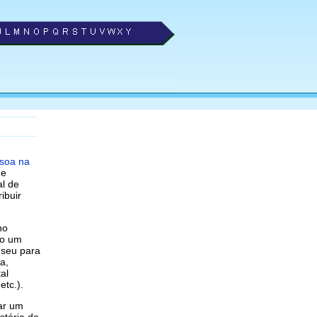
soa na
de
al de
ibuir
no
mo um
useu para
a,
al
tc.).
iar um
stória de