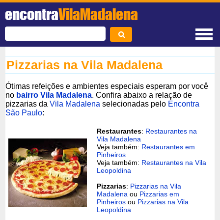
encontra
VilaMadalena
Pizzarias na Vila Madalena
Ótimas refeições e ambientes especiais esperam por você
no
bairro Vila Madalena
. Confira abaixo a relação de
pizzarias da
Vila Madalena
selecionadas pelo
Encontra
São Paulo
:
Restaurantes
:
Restaurantes na
Vila Madalena
Veja também:
Restaurantes em
Pinheiros
Veja também:
Restaurantes na Vila
Leopoldina
Pizzarias
:
Pizzarias na Vila
Madalena
ou
Pizzarias em
Pinheiros
ou
Pizzarias na Vila
Leopoldina