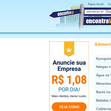
|
Página Inicial
Ca
encontra
Alimen
Açougues
Adegas n
Água na 
Alimento
Bares na
Bebidas 
Cafeteria