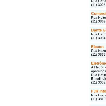
Rua Caria
(11) 3023
Comerci
Rua Heito
(11) 3862
Dante G
Rua Harmo
(11) 3034
Elecon
Rua Nazar
(11) 3868
Eletrôni
A Eletrôni
aparelho
Rua Natin
E-mail: e
(11) 3032
FJR Inf
Rua Purpu
(11) 3819