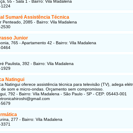
çá, 55 - Sala 1 - Bairro: Vila Madalena
-1224
al Sumaré Assistência Técnica
r Penteado, 2085 - Bairro: Vila Madalena
-2530
rasso Junior
nia, 765 - Apartamento 42 - Bairro: Vila Madalena
-0464
é Paulista, 392 - Bairro: Vila Madalena
-1929
ca Natingui
ca Natingui oferece assistência técnica para televisão (TV), adega elétr
s de som e micro-ondas. Orçamento sem compromisso.
gui, 792 - Bairro: Vila Madalena - São Paulo - SP - CEP: 05443-001
letronicahiroshi@gmail.com
-5679
ormática
rina, 277 - Bairro: Vila Madalena
-3371