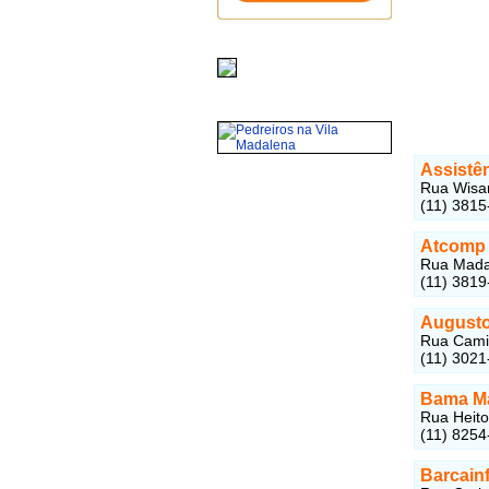
Assistê
Rua Wisar
(11) 3815
Atcomp 
Rua Madal
(11) 3819
Augusto
Rua Camin
(11) 3021
Bama M
Rua Heito
(11) 8254
Barcain