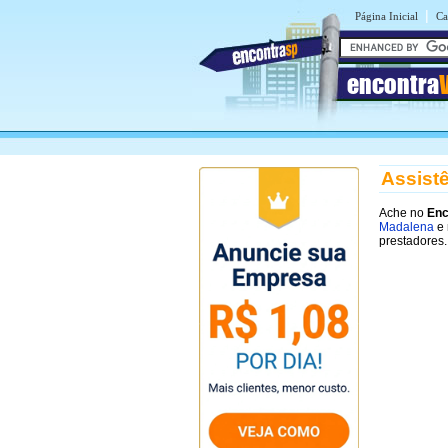
|
Página Inicial
Ca
encontra
Assistê
Ache no
Enc
Madalena
e 
prestadores.