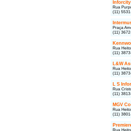
Inforcit
Rua Purpu
(11) 5531
Intermus
Praça Amé
(11) 3672
Kennwor
Rua Heito
(11) 3873
L&W Ass
Rua Heito
(11) 3873
L S Inf
Rua Crist
(11) 3813
MGV Com
Rua Heito
(11) 3801
Premier
Rua Heito