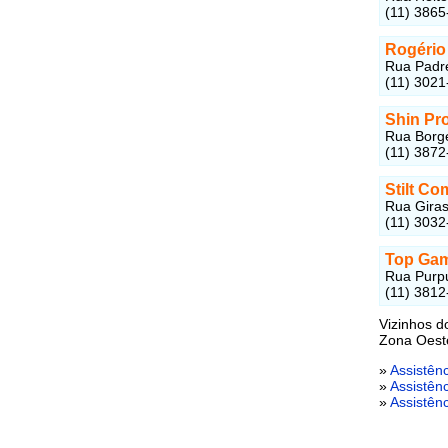
(11) 3865
Rogério 
Rua Padre
(11) 3021
Shin Pr
Rua Borge
(11) 3872
Stilt Co
Rua Giras
(11) 3032
Top Gam
Rua Purpu
(11) 3812
Vizinhos 
Zona Oest
»
Assistên
»
Assistênc
»
Assistên